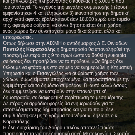
και ξαπλώστρες πληρώνοντας ο καθένας τις 3.000 € που
του αναλογεί. Το γεγονός της μεγάλης συμμετοχής (πέρυσι
εμφανίστηκαν 4 και πλήρωσαν 3) ικανοποίησε την δημοτική
αρχή γιατί αφενός έβαλε κατευθείαν 18.000 ευρώ στο ταμείο
της, αφετέρου φαίνεται να συνειδητοποιείται ότι η χρήση
ενός χώρου δεν συνεπάγεται μόνο δικαιώματα, αλλά και
υποχρεώσεις.
Όπως δήλωσε στην ΑΙΧΜΗ ο αντιδήμαρχος Δ.Ε. Οινιαδών
Παντελής Καρατσόλης
η δημοπρασία θα επαναληφθεί την
προσεχή Δευτέρα στις 9 το πρωϊ ώστε να δοθεί η ευκαιρία
σε όσους δεν προσήλθαν να το πράξουν. «Ως δήμος δεν
θέλουμε να φτάσουμε στο σημείο να ενημερωθεί η Κτηματική
Υπηρεσία και ο Εισαγγελέας για αυθαίρετη χρήση των
χώρων, όμως είμαστε υποχρεωμένοι να προασπίσουμε την
νομιμότητα και το δημόσιο συμφέρον. Γι’ αυτό καλώ όσους
δεν συμμετείχαν να κατεβούν στην επαναληπτική
δημοπρασία, σε διαφορετική περίπτωση το μεσημέρι της
Δευτέρας οι αρμόδιοι φορείς θα ενημερωθούν για τα
αποτελέσματα της δημοπρασίας και για το ποιοι δεν
συμβιβάστηκαν με το γράμμα του νόμου», δήλωσε ο κ.
Καρατσόλης.
Η όλη διαχείριση του Λούρου πλέον αποτελεί πρώτη
προτεραιότητα για την δημοτική αρχή Μεσολογγίου. Σκοπός